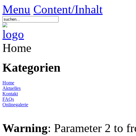
Menu
Content/Inhalt
Home
Kategorien
Home
Aktuelles
Kontakt
FAQs
Onlinegalerie
Warning
: Parameter 2 to f